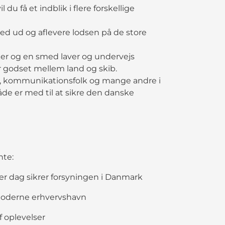
u få et indblik i flere forskellige
med ud og aflevere lodsen på de store
riker og en smed laver og undervejs
r godset mellem land og skib.
lk, kommunikationsfolk og mange andre i
de er med til at sikre den danske
nte:
er dag sikrer forsyningen i Danmark
 moderne erhvervshavn
f oplevelser