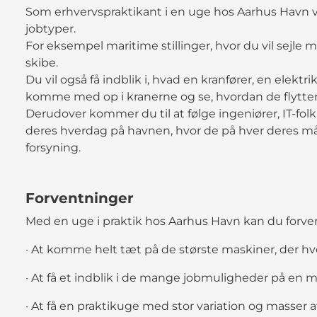
Som erhvervspraktikant i en uge hos Aarhus Havn vil d
jobtyper.
For eksempel maritime stillinger, hvor du vil sejle 
skibe.
Du vil også få indblik i, hvad en kranfører, en elekt
komme med op i kranerne og se, hvordan de flytte
Derudover kommer du til at følge ingeniører, IT-fo
deres hverdag på havnen, hvor de på hver deres må
forsyning.
Forventninger
Med en uge i praktik hos Aarhus Havn kan du forve
· At komme helt tæt på de største maskiner, der hv
· At få et indblik i de mange jobmuligheder på en
· At få en praktikuge med stor variation og masser a