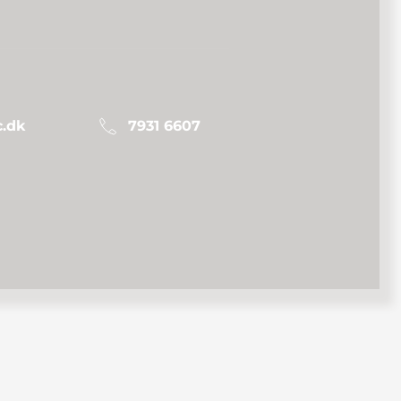
.dk
7931 6607