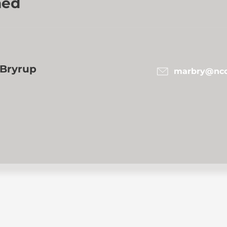
hed
 Bryrup
marbry@ncc