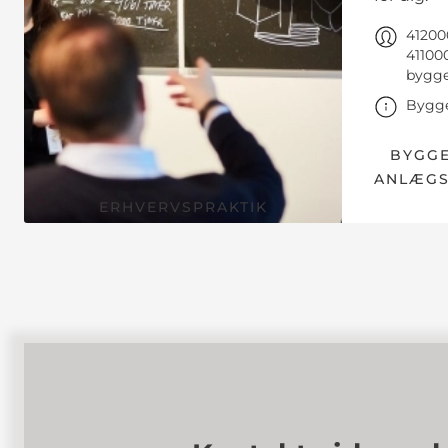
41200
41100
bygge
Bygge
BYGGE
ANLÆGS
ERHVERVSPRAKTIK