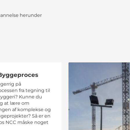
ddannelse herunder
Byggeproces
gerrig på
essen fra tegning til
byggeri? Kunne du
g at lære om
ngen af komplekse og
ggeprojekter? Så er en
hos NCC måske noget