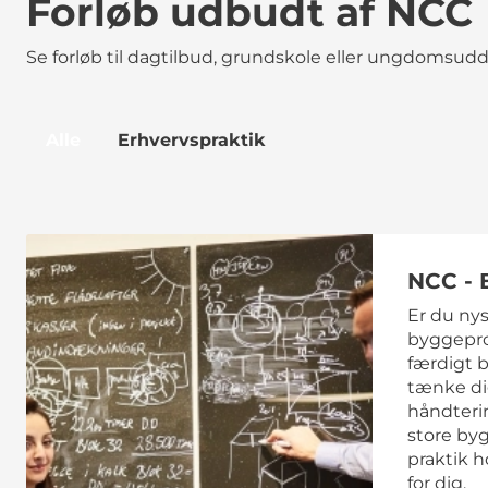
Forløb udbudt af NCC
Se forløb til dagtilbud, grundskole eller ungdomsu
Alle
Erhvervspraktik
NCC - 
Er du nys
byggeproc
færdigt 
tænke di
håndteri
store by
praktik 
for dig.