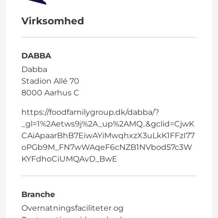
Virksomhed
DABBA
Dabba
Stadion Allé 70
8000 Aarhus C
https://foodfamilygroup.dk/dabba/?
_gl=1%2Aetws9j%2A_up%2AMQ..&gclid=CjwK
CAiApaarBhB7EiwAYiMwqhxzX3uLkK1FFzI77
oPGb9M_FN7wWAqeF6cNZB1NVbod57c3W
KYFdhoCiUMQAvD_BwE
Branche
Overnatningsfaciliteter og