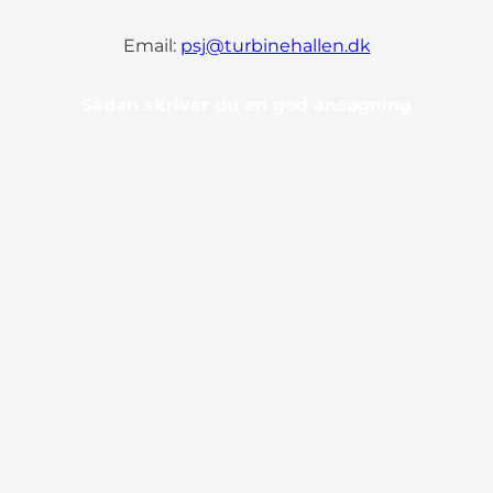
Email:
psj@turbinehallen.dk
Sådan skriver du en god ansøgning