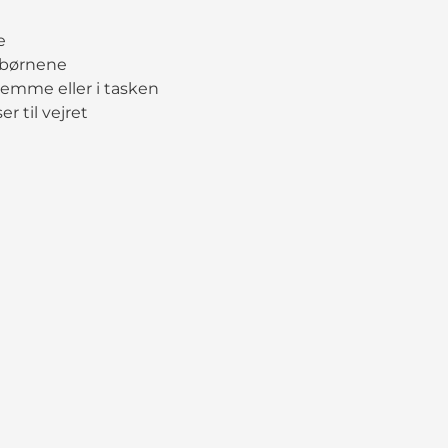
e
 børnene
hjemme eller i tasken
r til vejret