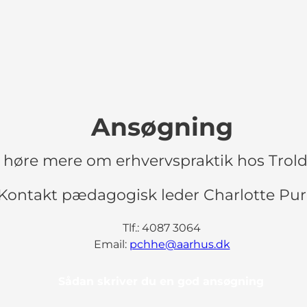
Ansøgning
u høre mere om erhvervspraktik hos Trol
Kontakt pædagogisk leder Charlotte Pu
Tlf.: 4087 3064
Email:
pchhe@aarhus.dk
Sådan skriver du en god ansøgning