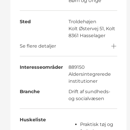
Børn og Unge
Sted
Troldehøjen
Kolt Østervej 51, Kolt
8361 Hasselager
Se flere detaljer
Interesseområder
889150
Aldersintegrerede
institutioner
Branche
Drift af sundheds-
og socialvæsen
Huskeliste
Praktisk tøj og