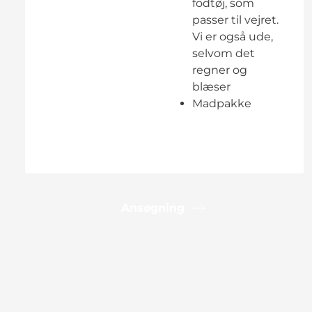
fodtøj, som
passer til vejret.
Vi er også ude,
selvom det
regner og
blæser
Madpakke
Ansøgning