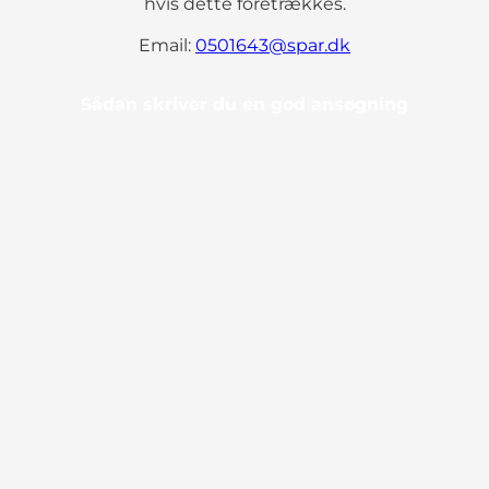
hvis dette foretrækkes.
Email:
0501643@spar.dk
Sådan skriver du en god ansøgning