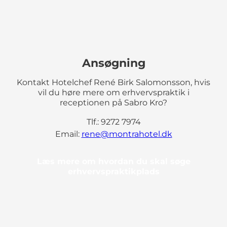
Ansøgning
Kontakt Hotelchef René Birk Salomonsson, hvis
vil du høre mere om erhvervspraktik i
receptionen på Sabro Kro?
Tlf.: 9272 7974
Email:
rene@montrahotel.dk
Læs mere om hvordan du skal søge
erhvervspraktikplads