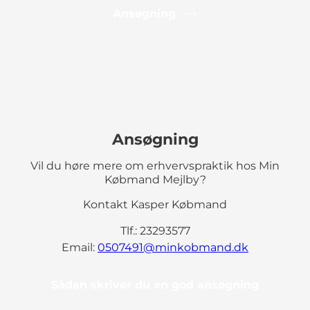
Ansøgning
Ansøgning
Vil du høre mere om erhvervspraktik hos Min
Købmand Mejlby?
Kontakt Kasper Købmand
Tlf.: 23293577
Email:
0507491@minkobmand.dk
Sådan skriver du en god ansøgning