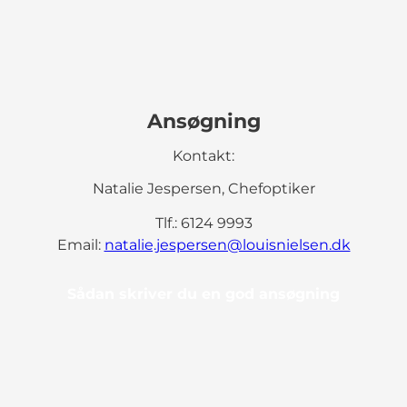
Ansøgning
Kontakt:
Natalie Jespersen, Chefoptiker
Tlf.: 6124 9993
Email:
natalie.jespersen@louisnielsen.dk
Sådan skriver du en god ansøgning