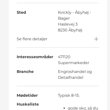
Sted
Kvickly - Åbyhøj -
Bager
Haslevej 3
8230 Åbyhøj
Se flere detaljer
Interesseområder
471120
Supermarkeder
Branche
Engroshandel og
Detailhandel
Mødetider
Typisk 8-15.
Huskeliste
gode sko, så du