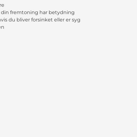
re
l - din fremtoning har betydning
vis du bliver forsinket eller er syg
en