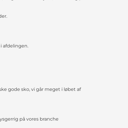
der.
i afdelingen.
huske gode sko, vi går meget i løbet af
r nysgerrig på vores branche