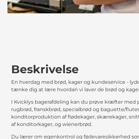
Beskrivelse
En hverdag med brød, kager og kundeservice - lyd
tænke dig at lære hvordan vi laver de brød og kager
I Kvicklys bagerafdeling kan du prøve kræfter med p
rugbrød, franskbrød, specialbrød og baguette/flut
konditorproduktion af flødekager, skærekager, sni
af konditorkager, og wienerbrød.
Du lærer om egenkontrol og fødevaresikkerhed so