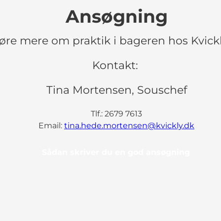
Ansøgning
høre mere om praktik i bageren hos Kvick
Kontakt:
Tina Mortensen, Souschef
Tlf.: 2679 7613
Email:
tina.hede.mortensen@kvickly.dk
Sådan skriver du en god ansøgning