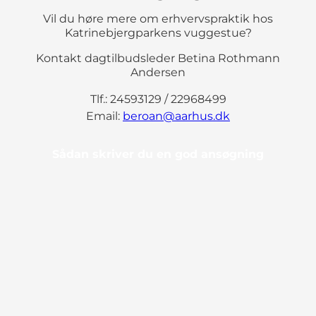
Vil du høre mere om erhvervspraktik hos
Katrinebjergparkens vuggestue?
Kontakt dagtilbudsleder Betina Rothmann
Andersen
Tlf.: 24593129 / 22968499
Email:
beroan@aarhus.dk
Sådan skriver du en god ansøgning