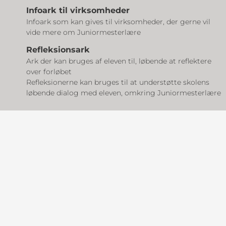
Infoark til virksomheder
Infoark som kan gives til virksomheder, der gerne vil
vide mere om Juniormesterlære
Refleksionsark
Ark der kan bruges af eleven til, løbende at reflektere
over forløbet
Refleksionerne kan bruges til at understøtte skolens
løbende dialog med eleven, omkring Juniormesterlære