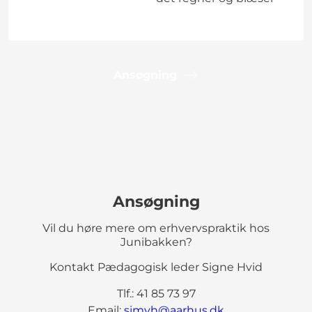
Ansøgning
Ansøgning
Vil du høre mere om erhvervspraktik hos
Junibakken?
Kontakt Pædagogisk leder Signe Hvid
Tlf.: 41 85 73 97
Email:
simyh@aarhus.dk