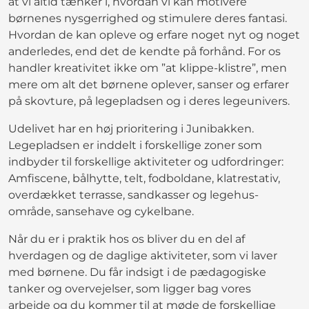
at vi altid tænker i, hvordan vi kan motivere
børnenes nysgerrighed og stimulere deres fantasi.
Hvordan de kan opleve og erfare noget nyt og noget
anderledes, end det de kendte på forhånd. For os
handler kreativitet ikke om ”at klippe-klistre”, men
mere om alt det børnene oplever, sanser og erfarer
på skovture, på legepladsen og i deres legeunivers.
Udelivet har en høj prioritering i Junibakken.
Legepladsen er inddelt i forskellige zoner som
indbyder til forskellige aktiviteter og udfordringer:
Amfiscene, bålhytte, telt, fodboldane, klatrestativ,
overdækket terrasse, sandkasser og legehus-
område, sansehave og cykelbane.
Når du er i praktik hos os bliver du en del af
hverdagen og de daglige aktiviteter, som vi laver
med børnene. Du får indsigt i de pædagogiske
tanker og overvejelser, som ligger bag vores
arbejde og du kommer til at møde de forskellige