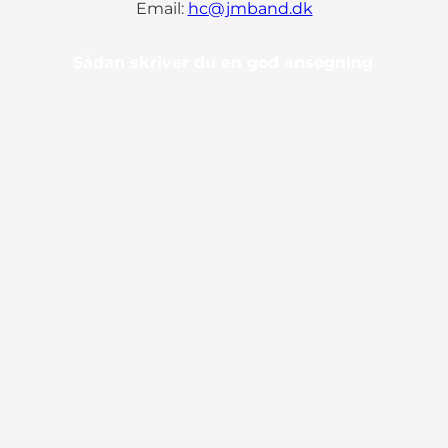
Email:
hc@jmband.dk
Sådan skriver du en god ansøgning