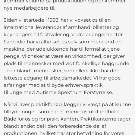
kommer volume på produktionen og der kommer
nye medarbejdere til.
Siden vi startede i 1993, har vi vokset os til en
international leverandør af armbånd, billetter og
keyhangers. til festivaler og andre arrangementer.
Samtidig har vi altid set os selv som mere end en
maskine, der udelukkende har til formål at tjene
penge. Vi ønsker at være en virksomhed, der giver
plads til mennesker med vidt forskellige baggrunde
– heriblandt mennesker, som ellers ikke har den
letteste adgang til arbejdsmarkedet. Vi har gode
erfaringer med at tilbyde erhvervspraktik
til unge med Autisme Spektrum Forstyrrelse.
Når vi laver praktikforløb, lægger vi vægt på at kunne
tilbyde noget, som har et meningsfuldt indhold.
Både for os og for praktikanten. Praktikanterne tager
blandt andet del i den forberedende del af
produktionen, hvilket har stor betydning for vores