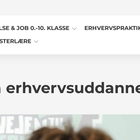
E & JOB 0.-10. KLASSE
ERHVERVSPRAKTI
STERLÆRE
ra erhvervsuddann