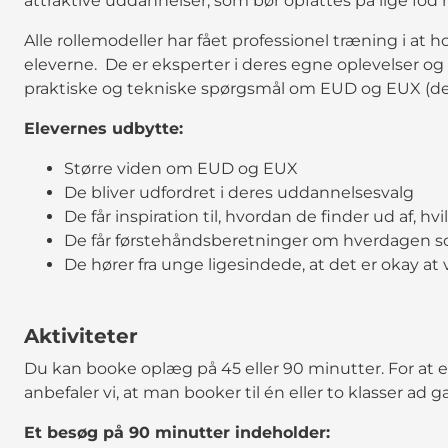
attraktive uddannelser, som bør opfattes på lige fo
Alle rollemodeller har fået professionel træning i at
eleverne. De er eksperter i deres egne oplevelser og 
praktiske og tekniske spørgsmål om EUD og EUX (det
Elevernes udbytte:
Større viden om EUD og EUX
De bliver udfordret i deres uddannelsesvalg
De får inspiration til, hvordan de finder ud af, 
De får førstehåndsberetninger om hverdagen so
De hører fra unge ligesindede, at det er okay a
Aktiviteter
Du kan booke oplæg på 45 eller 90 minutter. For at e
anbefaler vi, at man booker til én eller to klasser ad 
Et besøg på 90 minutter indeholder: