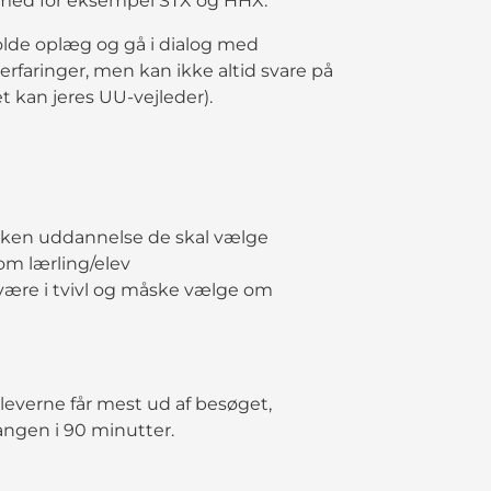
d med for eksempel STX og HHX.
 holde oplæg og gå i dialog med
erfaringer, men kan ikke altid svare på
 kan jeres UU-vejleder).
hvilken uddannelse de skal vælge
m lærling/elev
t være i tvivl og måske vælge om
leverne får mest ud af besøget,
gangen i 90 minutter.