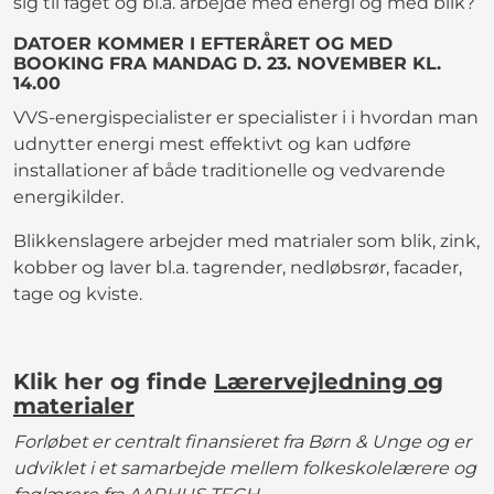
sig til faget og bl.a. arbejde med energi og med blik?
DATOER KOMMER I EFTERÅRET OG MED
BOOKING FRA MANDAG D. 23. NOVEMBER KL.
14.00
VVS-energispecialister er specialister i i hvordan man
udnytter energi mest effektivt og kan udføre
installationer af både traditionelle og vedvarende
energikilder.
Blikkenslagere arbejder med matrialer som blik, zink,
kobber og laver bl.a. tagrender, nedløbsrør, facader,
tage og kviste.
Klik her og finde
Lærervejledning og
materialer
Forløbet er centralt finansieret fra Børn & Unge og er
udviklet i et samarbejde mellem folkeskolelærere og