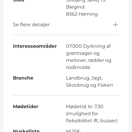
Blegind
8362 Hørning
Se flere detaljer
Interesseområder
011300 Dyrkning af
grøntsager og
meloner, rødder og
rodknolde
Branche
Landbrug, Jagt,
Skovbrug og Fiskeri
Mødetider
Mødetid: kl. 7.30
(mulighed for
fleksibilitet ift, busser)
Huskeliste
HUSK: