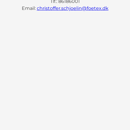
Tlf.: 86186001
Email:
christoffer.schjoelin@foetex.dk