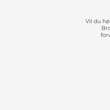
Vil du h
Brd
for