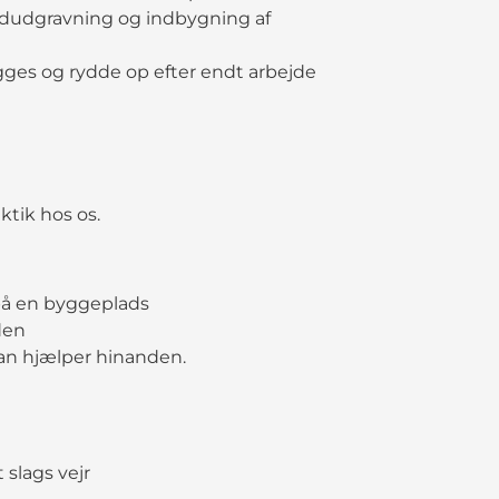
ordudgravning og indbygning af
gges og rydde op efter endt arbejde
aktik hos os.
på en byggeplads
den
an hjælper hinanden.
 slags vejr