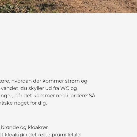
du lære, hvordan der kommer strøm og
vandet, du skyller ud fra WC og
nger, når det kommer ned i jorden? Så
måske noget for dig.
 brønde og kloakrør
at kloakrør i det rette promillefald