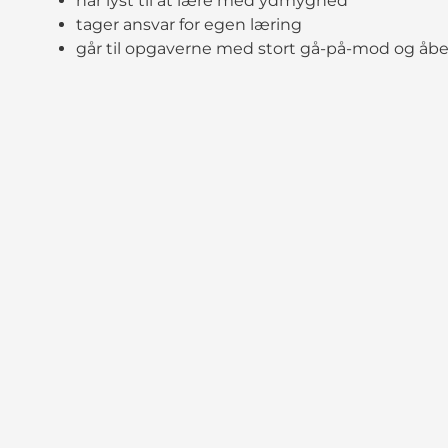
har lyst til at lære med ydmyghed
tager ansvar for egen læring
går til opgaverne med stort gå-på-mod og åbe