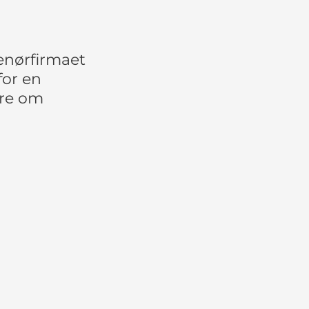
enørfirmaet
for en
ere om